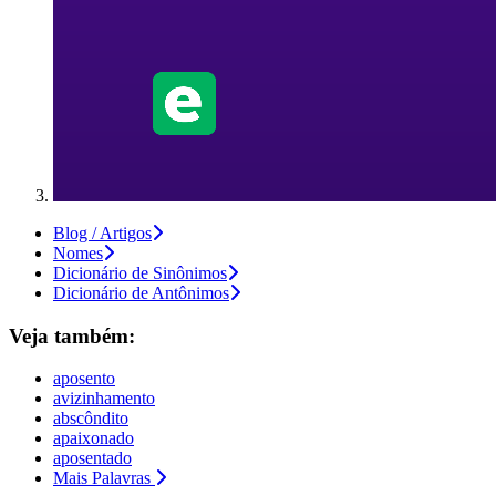
Blog / Artigos
Nomes
Dicionário de Sinônimos
Dicionário de Antônimos
Veja também:
aposento
avizinhamento
abscôndito
apaixonado
aposentado
Mais Palavras