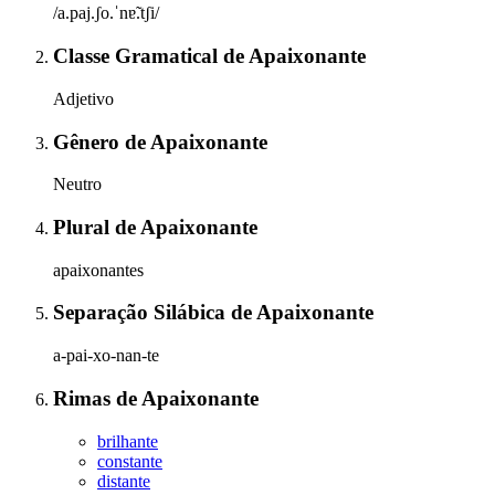
/a.paj.ʃo.ˈnɐ̃.tʃi/
Classe Gramatical
de
Apaixonante
Adjetivo
Gênero
de
Apaixonante
Neutro
Plural
de
Apaixonante
apaixonantes
Separação Silábica
de
Apaixonante
a-pai-xo-nan-te
Rimas
de
Apaixonante
brilhante
constante
distante