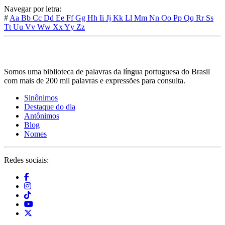
Navegar por letra:
#
Aa
Bb
Cc
Dd
Ee
Ff
Gg
Hh
Ii
Jj
Kk
Ll
Mm
Nn
Oo
Pp
Qq
Rr
Ss
Tt
Uu
Vv
Ww
Xx
Yy
Zz
Somos uma biblioteca de palavras da língua portuguesa do Brasil
com mais de 200 mil palavras e expressões para consulta.
Sinônimos
Destaque do dia
Antônimos
Blog
Nomes
Redes sociais: