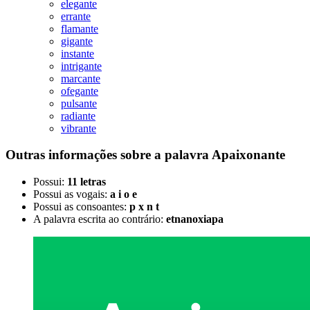
elegante
errante
flamante
gigante
instante
intrigante
marcante
ofegante
pulsante
radiante
vibrante
Outras informações sobre
a palavra
Apaixonante
Possui:
11 letras
Possui as vogais:
a i o e
Possui as consoantes:
p x n t
A palavra escrita ao contrário:
etnanoxiapa