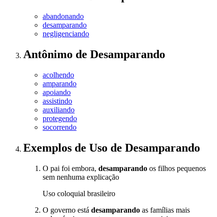
abandonando
desamparando
negligenciando
Antônimo
de
Desamparando
acolhendo
amparando
apoiando
assistindo
auxiliando
protegendo
socorrendo
Exemplos de Uso
de Desamparando
O pai foi embora,
desamparando
os filhos pequenos
sem nenhuma explicação
Uso coloquial brasileiro
O governo está
desamparando
as famílias mais