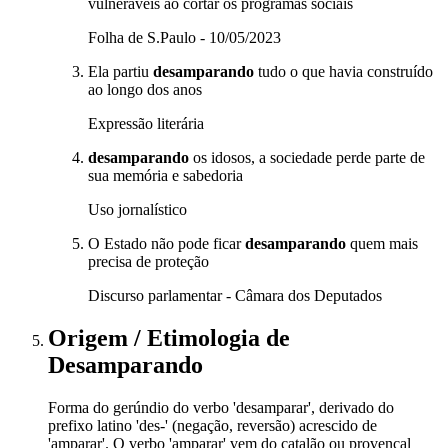
vulneráveis ao cortar os programas sociais
Folha de S.Paulo - 10/05/2023
Ela partiu
desamparando
tudo o que havia construído
ao longo dos anos
Expressão literária
desamparando
os idosos, a sociedade perde parte de
sua memória e sabedoria
Uso jornalístico
O Estado não pode ficar
desamparando
quem mais
precisa de proteção
Discurso parlamentar - Câmara dos Deputados
Origem / Etimologia
de
Desamparando
Forma do gerúndio do verbo 'desamparar', derivado do
prefixo latino 'des-' (negação, reversão) acrescido de
'amparar'. O verbo 'amparar' vem do catalão ou provençal