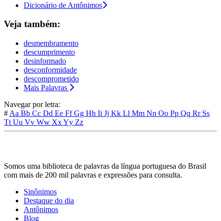
Dicionário de Antônimos
Veja também:
desmembramento
descumprimento
desinformado
desconformidade
descomprometido
Mais Palavras
Navegar por letra:
#
Aa
Bb
Cc
Dd
Ee
Ff
Gg
Hh
Ii
Jj
Kk
Ll
Mm
Nn
Oo
Pp
Qq
Rr
Ss
Tt
Uu
Vv
Ww
Xx
Yy
Zz
Somos uma biblioteca de palavras da língua portuguesa do Brasil
com mais de 200 mil palavras e expressões para consulta.
Sinônimos
Destaque do dia
Antônimos
Blog