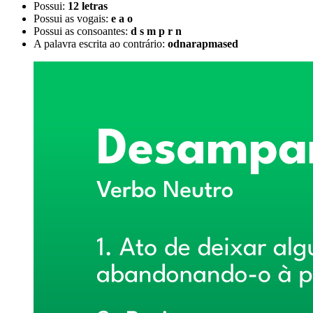
Possui:
12 letras
Possui as vogais:
e a o
Possui as consoantes:
d s m p r n
A palavra escrita ao contrário:
odnarapmased