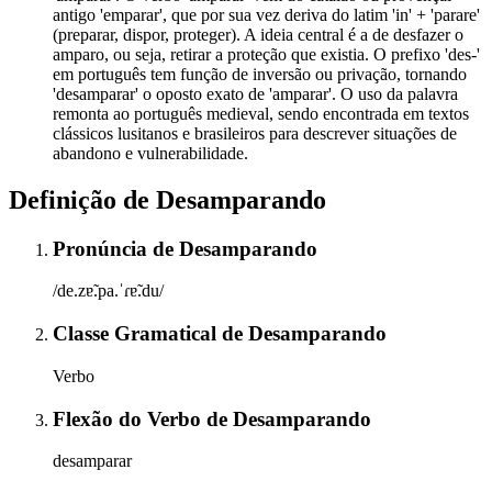
antigo 'emparar', que por sua vez deriva do latim 'in' + 'parare'
(preparar, dispor, proteger). A ideia central é a de desfazer o
amparo, ou seja, retirar a proteção que existia. O prefixo 'des-'
em português tem função de inversão ou privação, tornando
'desamparar' o oposto exato de 'amparar'. O uso da palavra
remonta ao português medieval, sendo encontrada em textos
clássicos lusitanos e brasileiros para descrever situações de
abandono e vulnerabilidade.
Definição de
Desamparando
Pronúncia
de
Desamparando
/de.zɐ̃.pa.ˈɾɐ̃.du/
Classe Gramatical
de
Desamparando
Verbo
Flexão do Verbo
de
Desamparando
desamparar