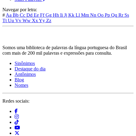
Navegar por letra:
#
Aa
Bb
Cc
Dd
Ee
Ff
Gg
Hh
Ii
Jj
Kk
Ll
Mm
Nn
Oo
Pp
Qq
Rr
Ss
Tt
Uu
Vv
Ww
Xx
Yy
Zz
Somos uma biblioteca de palavras da língua portuguesa do Brasil
com mais de 200 mil palavras e expressões para consulta.
Sinônimos
Destaque do dia
Antônimos
Blog
Nomes
Redes sociais: