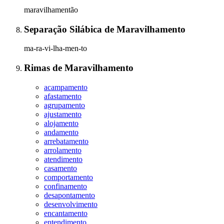
maravilhamentão
Separação Silábica
de
Maravilhamento
ma-ra-vi-lha-men-to
Rimas
de
Maravilhamento
acampamento
afastamento
agrupamento
ajustamento
alojamento
andamento
arrebatamento
arrolamento
atendimento
casamento
comportamento
confinamento
desapontamento
desenvolvimento
encantamento
entendimento