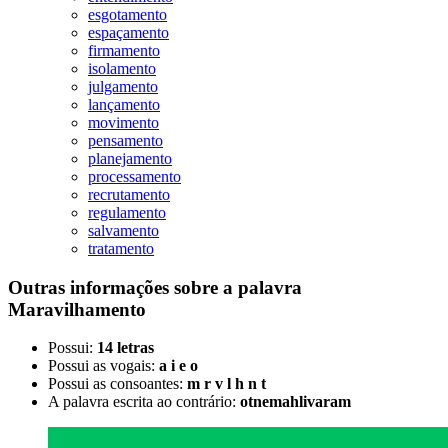
esgotamento
espaçamento
firmamento
isolamento
julgamento
lançamento
movimento
pensamento
planejamento
processamento
recrutamento
regulamento
salvamento
tratamento
Outras informações sobre
a palavra
Maravilhamento
Possui:
14 letras
Possui as vogais:
a i e o
Possui as consoantes:
m r v l h n t
A palavra escrita ao contrário:
otnemahlivaram