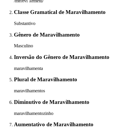
/mɐɾɐviˈʎɐ̃mẽtu/
Classe Gramatical
de
Maravilhamento
Substantivo
Gênero
de
Maravilhamento
Masculino
Inversão do Gênero
de
Maravilhamento
maravilhamenta
Plural
de
Maravilhamento
maravilhamentos
Diminutivo
de
Maravilhamento
maravilhamentozinho
Aumentativo
de
Maravilhamento